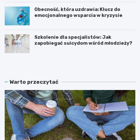
Obecność, która uzdrawia: Klucz do
emocjonalnego wsparcia w kryzysie
Szkolenie dla specjalistów: Jak
zapobiegać suicydom wśród młodzieży?
K
Z
o
a
b
m
i
o
e
ś
Warto przeczytać
t
ć
y
r
w
e
I
k
T
r
:
u
B
t
e
u
z
j
p
e