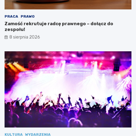
„
s
C
p
y
o
PRACA
PRAWO
f
ł
Zamość rekrutuje radcę prawnego – dołącz do
r
u
zespołu!
o
!
8 sierpnia 2026
w
e
S
k
r
z
y
d
ł
a
2
.
0
”
KULTURA
WYDARZENIA