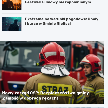
Festiwal Filmowy niezapomnianym
koncertem
Ekstremalne warunki pogodowe: Upały
i burze w Gminie Nielisz!
Nowy zarząd OSP: Bezpieczeństwo gminy
Zamość w dobrych rękach!