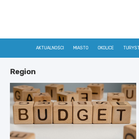
Skip
to
content
AKTUALNOŚCI
MIASTO
OKOLICE
TURYS
Region