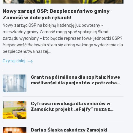
Nowy zarząd OSP: Bezpieczeństwo gminy
Zamość w dobrych rękach!
Nowy zarząd OSP na kolejną kadencję już powołany –
mieszkańcy gminy Zamość mogą spać spokojniej Skład
zarządu wyłoniony – kto będzie reprezentował jednostki OSP?
Miejscowość Białowola stała się areną ważnego wydarzenia dla
bezpieczeństwa naszej…
Czytaj dalej
Grant na pół miliona dla szpitala: Nowe
możliwości dla pacjentów z potrzebami
specjalnymi
Cyfrowa rewolucja dla seniorów w
Zamościu: projekt „eFajfy” rusza z
bezpłatnymi szkoleniami!
Daria z Śląska zakończy Zamojski