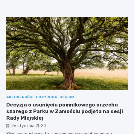
AKTUALNOŚCI
PRZYRODA
REGION
Decyzja o usunięciu pomnikowego orzecha
szarego z Parku w Zamościu podjęta na sesji
Rady Miejskiej
26 stycznia 2024
Silne podmuchy wiatru spowodowały upadek jednego z