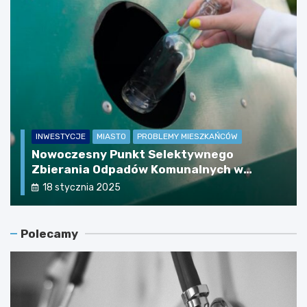
INWESTYCJE
MIASTO
PROBLEMY MIESZKAŃCÓW
Nowoczesny Punkt Selektywnego
Zbierania Odpadów Komunalnych w
Zamościu – plany na przyszłość i cel
18 stycznia 2025
inwestycji
Polecamy