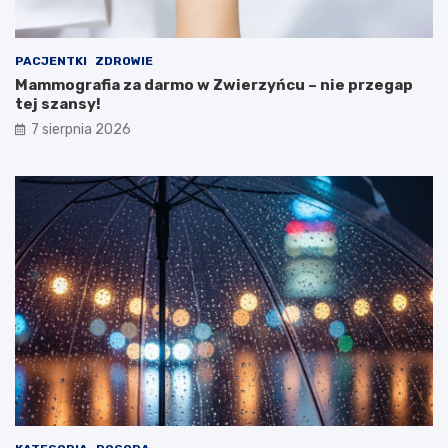
w
h
a
p
t
o
PACJENTKI
ZDROWIE
e
d
Mammografia za darmo w Zwierzyńcu – nie przegap
l
t
tej szansy!
s
o
k
p
7 sierpnia 2026
i
i
e
e
m
n
u
i
a
m
i