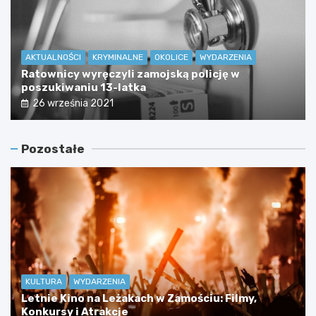
AKTUALNOŚCI
KRYMINALNE
OKOLICE
WYDARZENIA
Ratownicy wyręczyli zamojską policję w
poszukiwaniu 13-latka
26 września 2021
Pozostałe
KULTURA
WYDARZENIA
Letnie Kino na Leżakach w Zamościu: Filmy,
Konkursy i Atrakcje