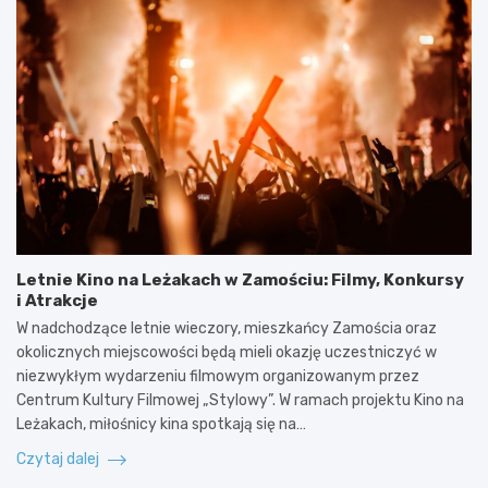
z
z
m
n
a
a
y
s
n
i
t
i
n
o
e
c
s
p
y
o
o
d
w
s
e
a
z
n
n
u
t
i
k
d
a
i
r
g
w
Letnie Kino na Leżakach w Zamościu: Filmy, Konkursy
o
a
a
i Atrakcje
g
z
n
o
u
e
W nadchodzące letnie wieczory, mieszkańcy Zamościa oraz
w
p
g
okolicznych miejscowości będą mieli okazję uczestniczyć w
y
i
o
niezwykłym wydarzeniu filmowym organizowanym przez
w
e
3
Centrum Kultury Filmowej „Stylowy”. W ramach projektu Kino na
l
p
8
Leżakach, miłośnicy kina spotkają się na…
a
r
-
s
z
l
Czytaj dalej
a
o
a