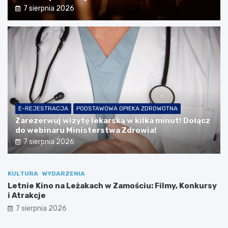
7 sierpnia 2026
E-REJESTRACJA
PODSTAWOWA OPIEKA ZDROWOTNA
Zarezerwuj wizytę lekarską w kilka minut! Dołącz
do webinaru Ministerstwa Zdrowia!
7 sierpnia 2026
KULTURA
WYDARZENIA
Letnie Kino na Leżakach w Zamościu: Filmy, Konkursy
i Atrakcje
7 sierpnia 2026