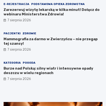
E-REJESTRACJA
PODSTAWOWA OPIEKA ZDROWOTNA
Zarezerwuj wizytę lekarską w kilka minut! Dołącz do
webinaru Ministerstwa Zdrowia!
7 sierpnia 2026
PACJENTKI
ZDROWIE
Mammografia za darmo w Zwierzyńcu – nie przegap
tej szansy!
7 sierpnia 2026
KATEGORIA
POGODA
Burze nad Polską: silny wiatr i intensywne opady
deszczu w wielu regionach
7 sierpnia 2026
T
Z
Z
r
a
a
a
r
t
g
z
r
i
u
z
c
t
y