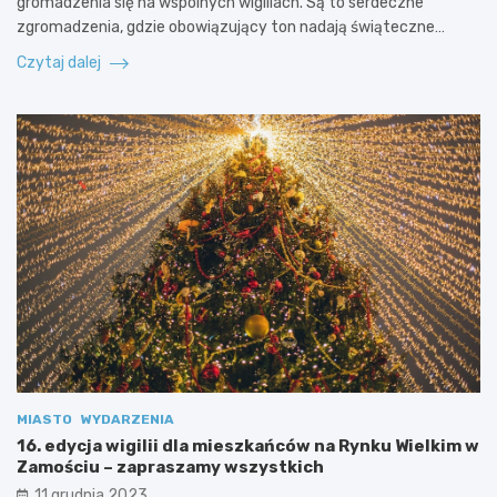
gromadzenia się na wspólnych wigiliach. Są to serdeczne
zgromadzenia, gdzie obowiązujący ton nadają świąteczne…
Czytaj dalej
MIASTO
WYDARZENIA
16. edycja wigilii dla mieszkańców na Rynku Wielkim w
Zamościu – zapraszamy wszystkich
11 grudnia 2023