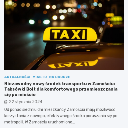
AKTUALNOŚCI
MIASTO
NA DRODZE
Niezawodny nowy środek transportu w Zamościu:
Taksówki Bolt dla komfortowego przemieszczania
się po mieście
22 stycznia 2024
Od ponad siedmiu dni mieszkańcy Zamościa mają możliwość
korzystania z nowego, efektywnego środka poruszania się po
metropolii. W Zamościu uruchomione…