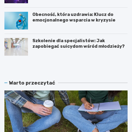
Obecność, która uzdrawia: Klucz do
emocjonalnego wsparcia w kryzysie
Szkolenie dla specjalistów: Jak
zapobiegać suicydom wśród młodzieży?
K
Z
o
a
b
m
i
o
e
ś
Warto przeczytać
t
ć
y
r
w
e
I
k
T
r
:
u
B
t
e
u
z
j