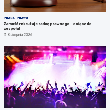
e
e
„
s
C
p
y
o
PRACA
PRAWO
f
ł
Zamość rekrutuje radcę prawnego – dołącz do
r
u
zespołu!
o
!
8 sierpnia 2026
w
e
S
k
r
z
y
d
ł
a
2
.
0
”