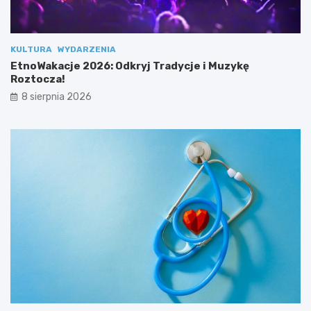
e
o
s
z
p
t
o
o
KULTURA
WYDARZENIA
ł
c
EtnoWakacje 2026: Odkryj Tradycje i Muzykę
u
z
Roztocza!
!
a
8 sierpnia 2026
!