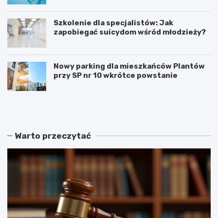
Szkolenie dla specjalistów: Jak
zapobiegać suicydom wśród młodzieży?
Nowy parking dla mieszkańców Plantów
przy SP nr 10 wkrótce powstanie
Z
E
a
t
m
n
o
o
ś
W
Warto przeczytać
ć
a
r
k
e
a
k
c
r
j
u
e
t
2
u
0
j
2