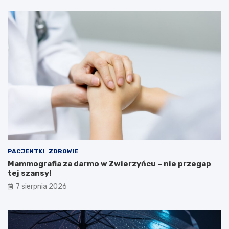
r
i
a
n
k
a
c
r
j
u
e
M
i
n
i
s
t
e
r
s
t
PACJENTKI
ZDROWIE
w
Mammografia za darmo w Zwierzyńcu – nie przegap
a
tej szansy!
Z
d
7 sierpnia 2026
r
o
w
i