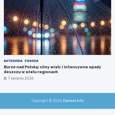
a
!
KATEGORIA
POGODA
Burze nad Polską: silny wiatr i intensywne opady
deszczu w wielu regionach
7 sierpnia 2026
Copyright © 2026
Zamość Info