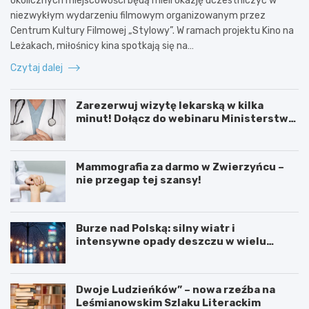
okolicznych miejscowości będą mieli okazję uczestniczyć w
niezwykłym wydarzeniu filmowym organizowanym przez
Centrum Kultury Filmowej „Stylowy”. W ramach projektu Kino na
Leżakach, miłośnicy kina spotkają się na…
Czytaj dalej
Zarezerwuj wizytę lekarską w kilka
minut! Dołącz do webinaru Ministerstwa
Zdrowia!
Mammografia za darmo w Zwierzyńcu –
nie przegap tej szansy!
Burze nad Polską: silny wiatr i
intensywne opady deszczu w wielu
regionach
Dwoje Ludzieńków” – nowa rzeźba na
Leśmianowskim Szlaku Literackim