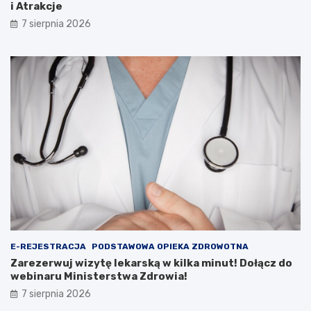
m
ą
i Atrakcje
o
w
7 sierpnia 2026
ś
k
c
i
i
l
u
k
:
a
F
m
i
i
l
n
m
u
y
t
,
!
K
D
o
o
n
ł
k
ą
u
c
r
z
E-REJESTRACJA
PODSTAWOWA OPIEKA ZDROWOTNA
s
d
Zarezerwuj wizytę lekarską w kilka minut! Dołącz do
y
o
webinaru Ministerstwa Zdrowia!
i
w
7 sierpnia 2026
A
e
t
b