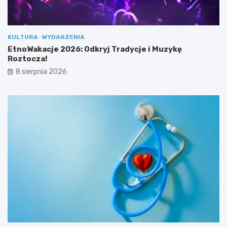
e
o
s
z
p
t
o
o
KULTURA
WYDARZENIA
ł
c
EtnoWakacje 2026: Odkryj Tradycje i Muzykę
u
z
Roztocza!
!
a
8 sierpnia 2026
!