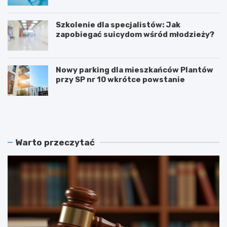
Szkolenie dla specjalistów: Jak
zapobiegać suicydom wśród młodzieży?
Nowy parking dla mieszkańców Plantów
przy SP nr 10 wkrótce powstanie
Z
E
a
t
m
n
o
o
ś
W
Warto przeczytać
ć
a
r
k
e
a
k
c
r
j
u
e
t
2
u
0
j
2