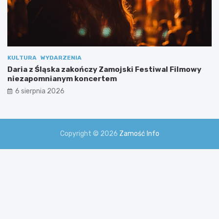
i
KULTURA
WYDARZENIA
Daria z Śląska zakończy Zamojski Festiwal Filmowy
niezapomnianym koncertem
6 sierpnia 2026
Copyright © 2026
Zamość Info