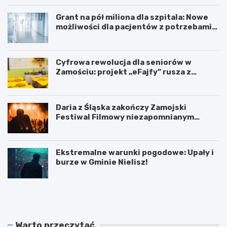
Grant na pół miliona dla szpitala: Nowe
możliwości dla pacjentów z potrzebami
specjalnymi
Cyfrowa rewolucja dla seniorów w
Zamościu: projekt „eFajfy” rusza z
bezpłatnymi szkoleniami!
Daria z Śląska zakończy Zamojski
Festiwal Filmowy niezapomnianym
koncertem
Ekstremalne warunki pogodowe: Upały i
burze w Gminie Nielisz!
N
G
o
r
w
a
y
n
z
t
Warto przeczytać
a
n