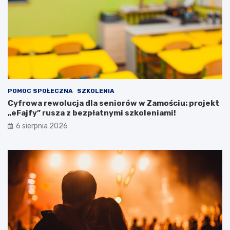
!
ó
w
z
p
o
t
r
z
e
POMOC SPOŁECZNA
SZKOLENIA
b
Cyfrowa rewolucja dla seniorów w Zamościu: projekt
a
„eFajfy” rusza z bezpłatnymi szkoleniami!
m
i
6 sierpnia 2026
s
p
e
c
j
a
l
n
y
m