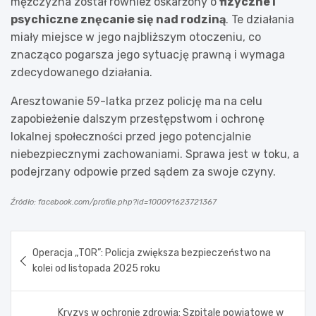
mężczyzna został również oskarżony o
fizyczne i
psychiczne znęcanie się nad rodziną
. Te działania
miały miejsce w jego najbliższym otoczeniu, co
znacząco pogarsza jego sytuację prawną i wymaga
zdecydowanego działania.
Aresztowanie 59-latka przez policję ma na celu
zapobieżenie dalszym przestępstwom i ochronę
lokalnej społeczności przed jego potencjalnie
niebezpiecznymi zachowaniami. Sprawa jest w toku, a
podejrzany odpowie przed sądem za swoje czyny.
Źródło: facebook.com/profile.php?id=100091623721367
Nawigacja
Operacja „TOR”: Policja zwiększa bezpieczeństwo na
wpisu
kolei od listopada 2025 roku
Kryzys w ochronie zdrowia: Szpitale powiatowe w