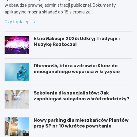
w obsłudze prawnej administracji publicznej. Dokumenty
aplikacyjne można składać do 18 sierpnia za…
Czytaj dalej
EtnoWakacje 2026: Odkryj Tradycje i
Muzykę Roztocza!
Obecność, która uzdrawia: Klucz do
emocjonalnego wsparcia w kryzysie
Szkolenie dla specjalistów: Jak
zapobiegać suicydom wśród młodzieży?
Nowy parking dla mieszkańców Plantów
przy SP nr 10 wkrótce powstanie
Z
E