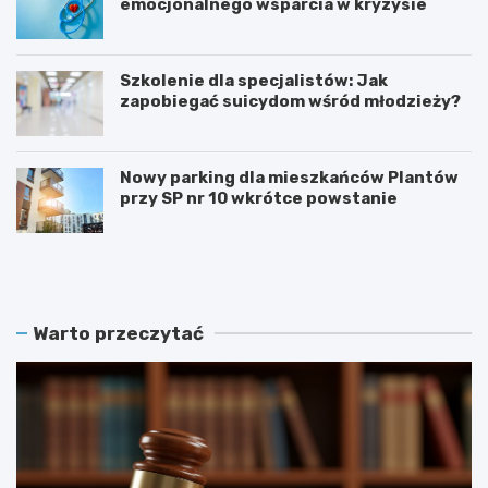
emocjonalnego wsparcia w kryzysie
Szkolenie dla specjalistów: Jak
zapobiegać suicydom wśród młodzieży?
Nowy parking dla mieszkańców Plantów
przy SP nr 10 wkrótce powstanie
Z
E
a
t
m
n
o
o
ś
W
Warto przeczytać
ć
a
r
k
e
a
k
c
r
j
u
e
t
2
u
0