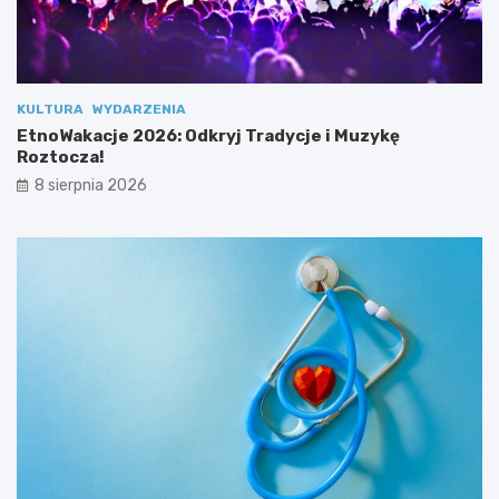
z
R
e
o
s
z
p
t
o
o
KULTURA
WYDARZENIA
ł
c
EtnoWakacje 2026: Odkryj Tradycje i Muzykę
u
z
Roztocza!
!
a
8 sierpnia 2026
!