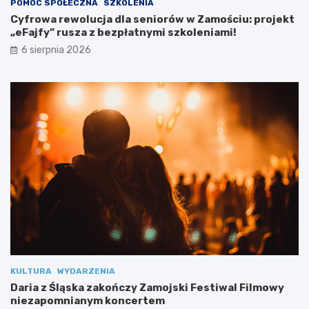
POMOC SPOŁECZNA
SZKOLENIA
b
Cyfrowa rewolucja dla seniorów w Zamościu: projekt
a
„eFajfy” rusza z bezpłatnymi szkoleniami!
m
i
6 sierpnia 2026
s
p
e
c
j
a
l
n
y
m
i
KULTURA
WYDARZENIA
Daria z Śląska zakończy Zamojski Festiwal Filmowy
niezapomnianym koncertem