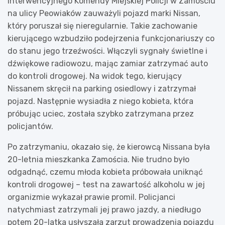
Interwencyjnego Komendy Miejskiej Policji w Zamościu
na ulicy Peowiaków zauważyli pojazd marki Nissan,
który poruszał się nieregularnie. Takie zachowanie
kierującego wzbudziło podejrzenia funkcjonariuszy co
do stanu jego trzeźwości. Włączyli sygnały świetlne i
dźwiękowe radiowozu, mając zamiar zatrzymać auto
do kontroli drogowej. Na widok tego, kierujący
Nissanem skręcił na parking osiedlowy i zatrzymał
pojazd. Następnie wysiadła z niego kobieta, która
próbując uciec, została szybko zatrzymana przez
policjantów.
Po zatrzymaniu, okazało się, że kierowcą Nissana była
20-letnia mieszkanka Zamościa. Nie trudno było
odgadnąć, czemu młoda kobieta próbowała uniknąć
kontroli drogowej – test na zawartość alkoholu w jej
organizmie wykazał prawie promil. Policjanci
natychmiast zatrzymali jej prawo jazdy, a niedługo
potem 20-latka usłyszała zarzut prowadzenia pojazdu