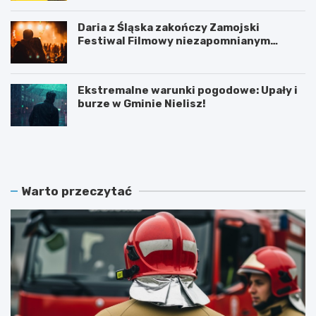
Daria z Śląska zakończy Zamojski
Festiwal Filmowy niezapomnianym
koncertem
Ekstremalne warunki pogodowe: Upały i
burze w Gminie Nielisz!
N
G
o
r
w
a
y
n
z
t
Warto przeczytać
a
n
r
a
z
p
ą
ó
d
ł
O
m
S
i
P
l
:
i
B
o