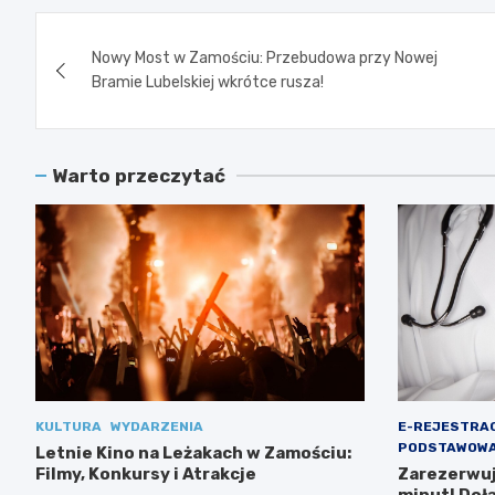
Nawigacja
Nowy Most w Zamościu: Przebudowa przy Nowej
wpisu
Bramie Lubelskiej wkrótce rusza!
Warto przeczytać
KULTURA
WYDARZENIA
E-REJESTRA
PODSTAWOWA
Letnie Kino na Leżakach w Zamościu:
Filmy, Konkursy i Atrakcje
Zarezerwuj 