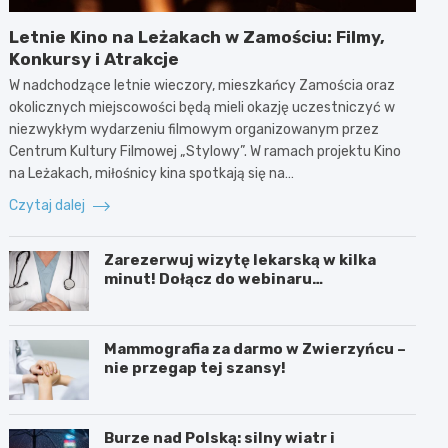
Letnie Kino na Leżakach w Zamościu: Filmy,
Konkursy i Atrakcje
W nadchodzące letnie wieczory, mieszkańcy Zamościa oraz
okolicznych miejscowości będą mieli okazję uczestniczyć w
niezwykłym wydarzeniu filmowym organizowanym przez
Centrum Kultury Filmowej „Stylowy”. W ramach projektu Kino
na Leżakach, miłośnicy kina spotkają się na…
Czytaj dalej
Zarezerwuj wizytę lekarską w kilka
minut! Dołącz do webinaru
Ministerstwa Zdrowia!
Mammografia za darmo w Zwierzyńcu –
nie przegap tej szansy!
Burze nad Polską: silny wiatr i