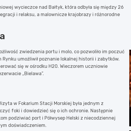
dniowej wycieczce nad Bałtyk, która odbyła się między 26
egracji i relaksu, a malownicze krajobrazy i różnorodne
wa
ożliwość zwiedzenia portu i molo, co pozwoliło im poczuć
Rynku umożliwił poznanie lokalnej historii i zabytków.
terować się w ośrodku H20. Wieczorem uczniowie
ezerwacie „Bielawa”.
Wizyta w Fokarium Stacji Morskiej była jednym z
yć foki i dowiedzieć się o ich ochronie. Następnie
nikom podziwiać port i Półwysep Helski z niecodziennej
anym doświadczeniem.