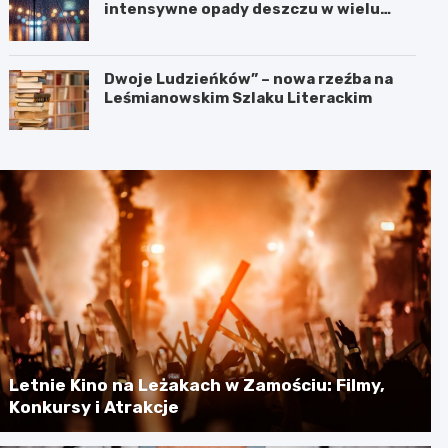
intensywne opady deszczu w wielu
regionach
Dwoje Ludzieńków” – nowa rzeźba na
Leśmianowskim Szlaku Literackim
Letnie Kino na Leżakach w Zamościu: Filmy,
Konkursy i Atrakcje