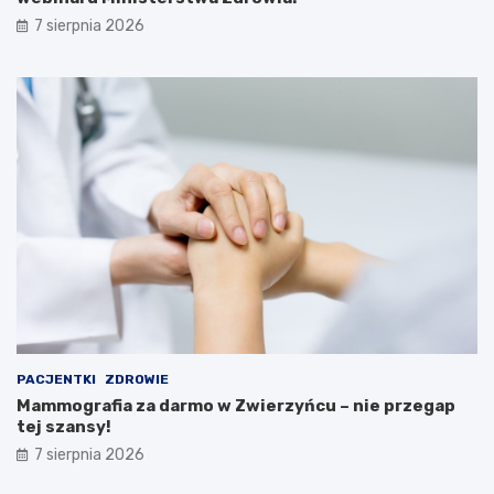
i
w
7 sierpnia 2026
A
e
t
b
r
i
a
n
k
a
c
r
j
u
e
M
i
n
i
s
t
e
r
s
t
PACJENTKI
ZDROWIE
w
Mammografia za darmo w Zwierzyńcu – nie przegap
a
tej szansy!
Z
d
7 sierpnia 2026
r
o