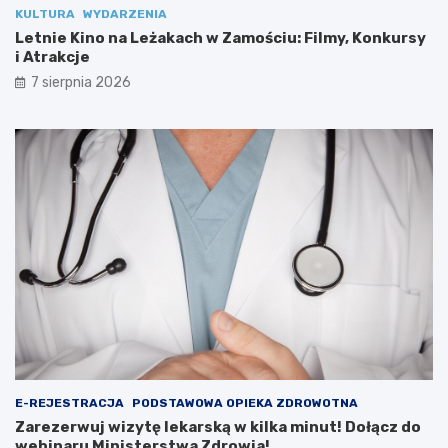
KULTURA
WYDARZENIA
Z
s
a
k
Letnie Kino na Leżakach w Zamościu: Filmy, Konkursy
m
ą
i Atrakcje
o
w
7 sierpnia 2026
ś
k
c
i
i
l
u
k
:
a
F
m
i
i
l
n
m
u
y
t
,
!
K
D
o
o
n
ł
k
ą
u
c
r
z
E-REJESTRACJA
PODSTAWOWA OPIEKA ZDROWOTNA
s
d
Zarezerwuj wizytę lekarską w kilka minut! Dołącz do
y
o
webinaru Ministerstwa Zdrowia!