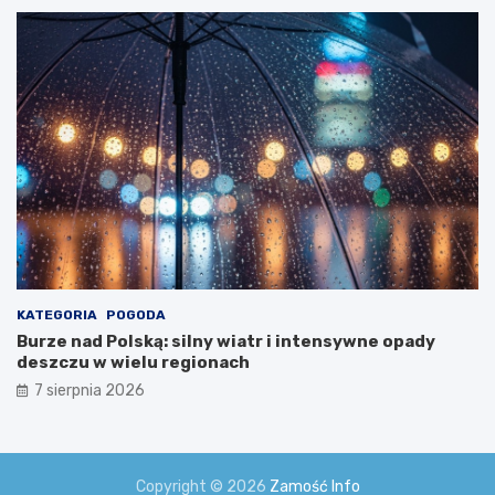
w
i
a
!
KATEGORIA
POGODA
Burze nad Polską: silny wiatr i intensywne opady
deszczu w wielu regionach
7 sierpnia 2026
Copyright © 2026
Zamość Info