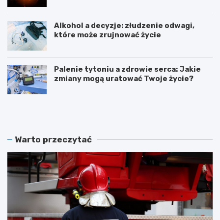
Alkohol a decyzje: złudzenie odwagi,
które może zrujnować życie
Palenie tytoniu a zdrowie serca: Jakie
zmiany mogą uratować Twoje życie?
S
Z
t
a
u
m
l
o
e
ś
Warto przeczytać
c
ć
i
ś
e
w
O
i
S
ę
P
t
w
u
W
j
i
e