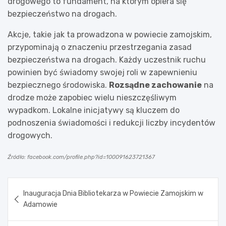
drogowego to fundament, na którym opiera się
bezpieczeństwo na drogach.
Akcje, takie jak ta prowadzona w powiecie zamojskim,
przypominają o znaczeniu przestrzegania zasad
bezpieczeństwa na drogach. Każdy uczestnik ruchu
powinien być świadomy swojej roli w zapewnieniu
bezpiecznego środowiska.
Rozsądne zachowanie
na
drodze może zapobiec wielu nieszczęśliwym
wypadkom. Lokalne inicjatywy są kluczem do
podnoszenia świadomości i redukcji liczby incydentów
drogowych.
Źródło: facebook.com/profile.php?id=100091623721367
Nawigacja
Inauguracja Dnia Bibliotekarza w Powiecie Zamojskim w
wpisu
Adamowie