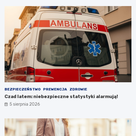
a
i
R
a
d
o
ś
c
i
BEZPIECZEŃSTWO
PREWENCJA
ZDROWIE
Czad latem: niebezpieczne statystyki alarmują!
5 sierpnia 2026