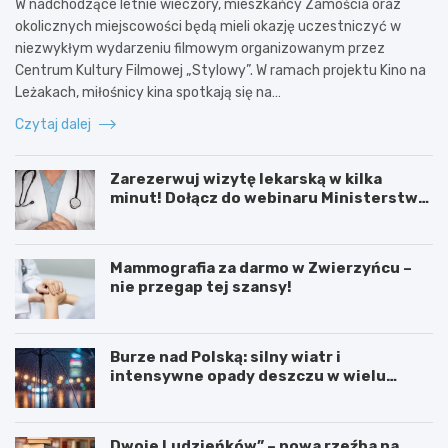
W nadchodzące letnie wieczory, mieszkańcy Zamościa oraz
okolicznych miejscowości będą mieli okazję uczestniczyć w
niezwykłym wydarzeniu filmowym organizowanym przez
Centrum Kultury Filmowej „Stylowy”. W ramach projektu Kino na
Leżakach, miłośnicy kina spotkają się na…
Czytaj dalej
Zarezerwuj wizytę lekarską w kilka
minut! Dołącz do webinaru Ministerstwa
Zdrowia!
Mammografia za darmo w Zwierzyńcu –
nie przegap tej szansy!
Burze nad Polską: silny wiatr i
intensywne opady deszczu w wielu
regionach
Dwoje Ludzieńków” – nowa rzeźba na