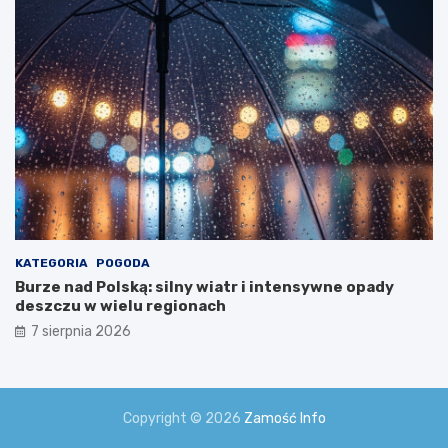
i
a
!
KATEGORIA
POGODA
Burze nad Polską: silny wiatr i intensywne opady
deszczu w wielu regionach
7 sierpnia 2026
Copyright © 2026
Zamość Info