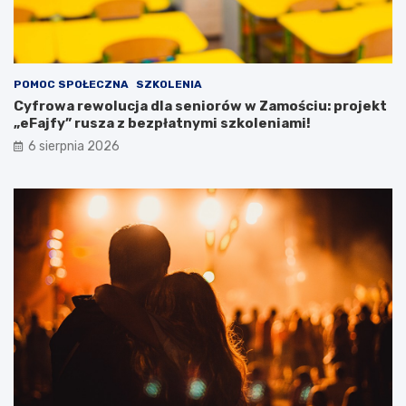
o
t
r
z
e
POMOC SPOŁECZNA
SZKOLENIA
b
Cyfrowa rewolucja dla seniorów w Zamościu: projekt
a
„eFajfy” rusza z bezpłatnymi szkoleniami!
m
i
6 sierpnia 2026
s
p
e
c
j
a
l
n
y
m
i