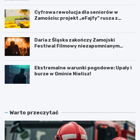
Cyfrowa rewolucja dla seniorów w
Zamościu: projekt „eFajfy” rusza z
bezpłatnymi szkoleniami!
Daria z Śląska zakończy Zamojski
Festiwal Filmowy niezapomnianym
koncertem
Ekstremalne warunki pogodowe: Upały i
burze w Gminie Nielisz!
N
G
o
r
w
a
y
n
z
t
Warto przeczytać
a
n
r
a
z
p
ą
ó
d
ł