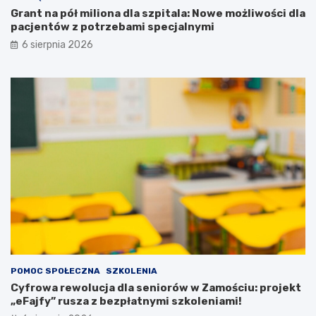
b
i
Grant na pół miliona dla szpitala: Nowe możliwości dla
r
d
pacjentów z potrzebami specjalnymi
y
l
6 sierpnia 2026
c
a
h
p
r
a
ę
c
k
j
a
e
c
n
h
t
!
ó
w
z
p
o
t
r
z
e
POMOC SPOŁECZNA
SZKOLENIA
b
Cyfrowa rewolucja dla seniorów w Zamościu: projekt
a
„eFajfy” rusza z bezpłatnymi szkoleniami!
m
i