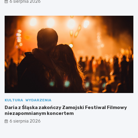
6 sierpnia 2026
s
p
e
c
j
a
l
n
y
m
i
KULTURA
WYDARZENIA
Daria z Śląska zakończy Zamojski Festiwal Filmowy
niezapomnianym koncertem
6 sierpnia 2026