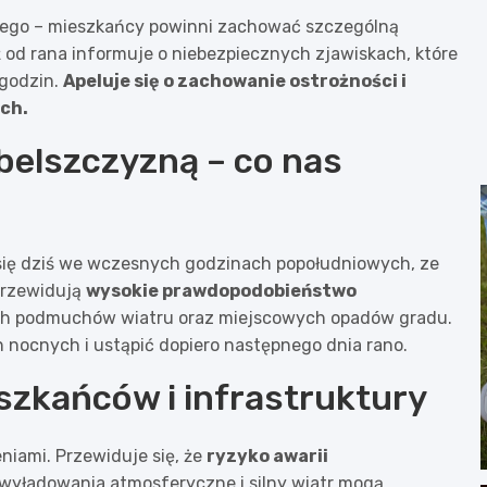
kiego – mieszkańcy powinni zachować szczególną
ż od rana informuje o niebezpiecznych zjawiskach, które
 godzin.
Apeluje się o zachowanie ostrożności i
ch.
elszczyzną – co nas
ię dziś we wczesnych godzinach popołudniowych, ze
przewidują
wysokie prawdopodobieństwo
ch podmuchów wiatru oraz miejscowych opadów gradu.
nocnych i ustąpić dopiero następnego dnia rano.
szkańców i infrastruktury
iami. Przewiduje się, że
ryzyko awarii
yładowania atmosferyczne i silny wiatr mogą