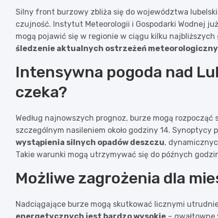
Silny front burzowy zbliża się do województwa lubels
czujność. Instytut Meteorologii i Gospodarki Wodnej ju
mogą pojawić się w regionie w ciągu kilku najbliższych
śledzenie aktualnych ostrzeżeń meteorologiczny
Intensywna pogoda nad Lub
czeka?
Według najnowszych prognoz, burze mogą rozpocząć s
szczególnym nasileniem około godziny 14. Synoptycy 
wystąpienia silnych opadów deszczu
, dynamiczny
Takie warunki mogą utrzymywać się do późnych godzin 
Możliwe zagrożenia dla mie
Nadciągające burze mogą skutkować licznymi utrudnien
energetycznych jest bardzo wysokie
– gwałtowne w