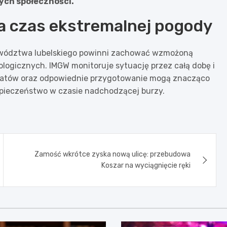
łych społeczności.
na czas ekstremalnej pogody
ewództwa lubelskiego powinni zachować wzmożoną
rologicznych. IMGW monitoruje sytuację przez całą dobę i
ikatów oraz odpowiednie przygotowanie mogą znacząco
zpieczeństwo w czasie nadchodzącej burzy.
Zamość wkrótce zyska nową ulicę: przebudowa
Koszar na wyciągnięcie ręki