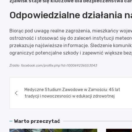
zjawisk staje się kluczowe dla bezpieczeństwa ca
Odpowiedzialne działania 
Biorąc pod uwagę realne zagrożenia, mieszkańcy woj
ostrożność i stosować się do zaleceń instytucji meteo
przekazuje najświeższe informacje. Śledzenie komun
ograniczyć potencjalne szkody i zapewnić większe be
Źródło: facebook.com/profile.php?id=100069236553043
Nawigacja
Medyczne Studium Zawodowe w Zamościu: 45 lat
wpisu
tradycji i nowoczesności w edukacji zdrowotnej
Warto przeczytać