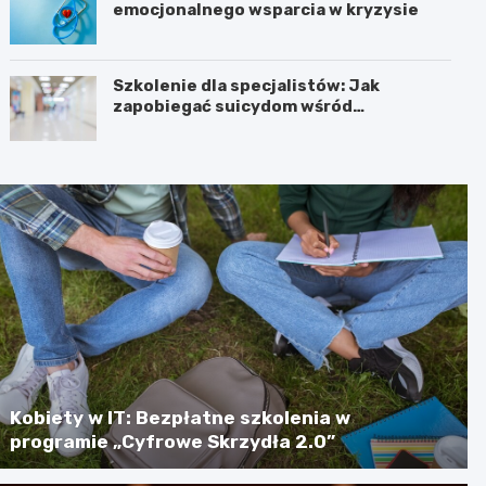
emocjonalnego wsparcia w kryzysie
Szkolenie dla specjalistów: Jak
zapobiegać suicydom wśród
młodzieży?
Kobiety w IT: Bezpłatne szkolenia w
programie „Cyfrowe Skrzydła 2.0”