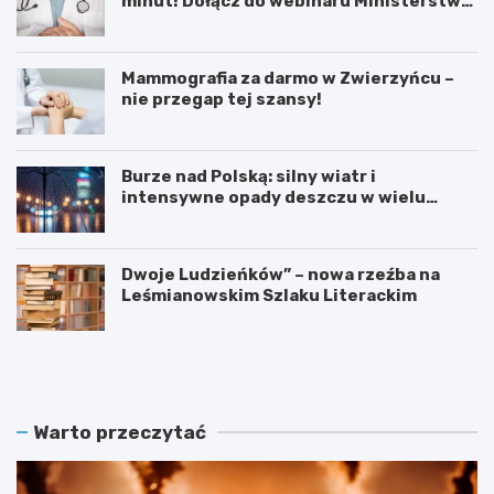
minut! Dołącz do webinaru Ministerstwa
Zdrowia!
Mammografia za darmo w Zwierzyńcu –
nie przegap tej szansy!
Burze nad Polską: silny wiatr i
intensywne opady deszczu w wielu
regionach
Dwoje Ludzieńków” – nowa rzeźba na
Leśmianowskim Szlaku Literackim
L
Z
e
a
t
r
n
e
i
z
Warto przeczytać
e
e
K
r
i
w