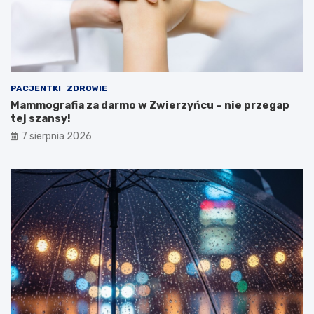
s
t
e
r
s
t
PACJENTKI
ZDROWIE
w
Mammografia za darmo w Zwierzyńcu – nie przegap
a
tej szansy!
Z
d
7 sierpnia 2026
r
o
w
i
a
!