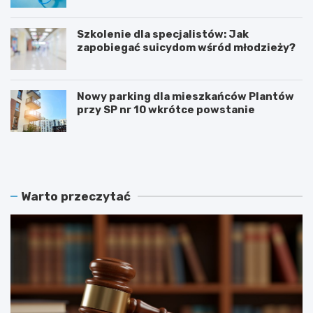
Szkolenie dla specjalistów: Jak
zapobiegać suicydom wśród młodzieży?
Nowy parking dla mieszkańców Plantów
przy SP nr 10 wkrótce powstanie
Z
E
a
t
m
n
o
o
ś
W
Warto przeczytać
ć
a
r
k
e
a
k
c
r
j
u
e
t
2
u
0
j
2