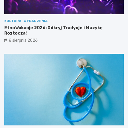
e
o
s
z
p
t
o
o
KULTURA
WYDARZENIA
ł
c
EtnoWakacje 2026: Odkryj Tradycje i Muzykę
u
z
Roztocza!
!
a
8 sierpnia 2026
!