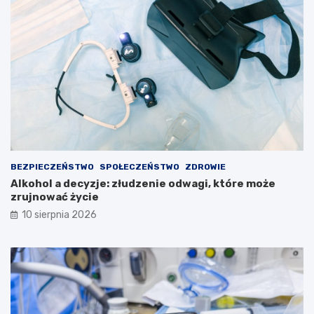
t
u
r
y
BEZPIECZEŃSTWO
SPOŁECZEŃSTWO
ZDROWIE
Alkohol a decyzje: złudzenie odwagi, które może
zrujnować życie
10 sierpnia 2026