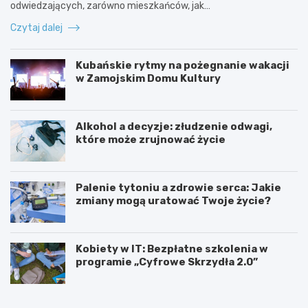
odwiedzających, zarówno mieszkańców, jak…
Czytaj dalej
Kubańskie rytmy na pożegnanie wakacji
w Zamojskim Domu Kultury
Alkohol a decyzje: złudzenie odwagi,
które może zrujnować życie
Palenie tytoniu a zdrowie serca: Jakie
zmiany mogą uratować Twoje życie?
Kobiety w IT: Bezpłatne szkolenia w
programie „Cyfrowe Skrzydła 2.0”
Z
K
a
u
m
b