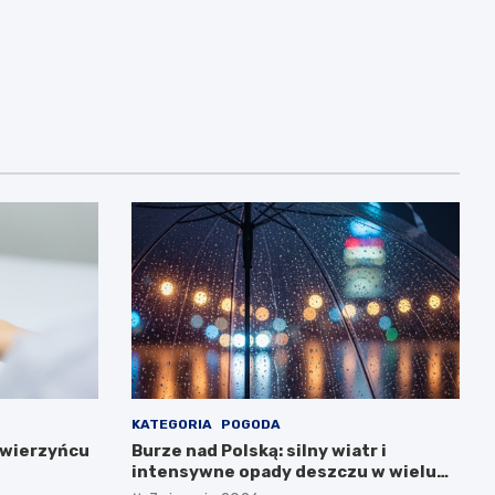
KATEGORIA
POGODA
Zwierzyńcu
Burze nad Polską: silny wiatr i
intensywne opady deszczu w wielu
regionach