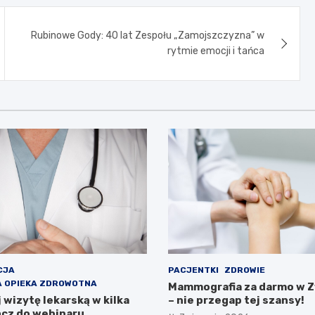
Rubinowe Gody: 40 lat Zespołu „Zamojszczyzna” w
rytmie emocji i tańca
CJA
PACJENTKI
ZDROWIE
 OPIEKA ZDROWOTNA
Mammografia za darmo w 
wizytę lekarską w kilka
– nie przegap tej szansy!
ącz do webinaru