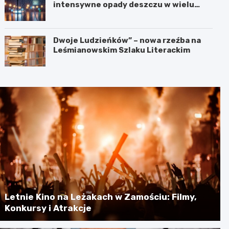
intensywne opady deszczu w wielu
regionach
Dwoje Ludzieńków” – nowa rzeźba na
Leśmianowskim Szlaku Literackim
Letnie Kino na Leżakach w Zamościu: Filmy,
Konkursy i Atrakcje