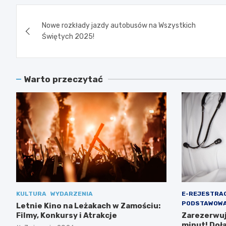
Nawigacja
Nowe rozkłady jazdy autobusów na Wszystkich
wpisu
Świętych 2025!
Warto przeczytać
KULTURA
WYDARZENIA
E-REJESTRA
PODSTAWOWA
Letnie Kino na Leżakach w Zamościu:
Filmy, Konkursy i Atrakcje
Zarezerwuj 
minut! Doł