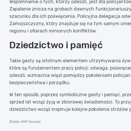
Wspomnienie o tych, którzy odeszli, jest dla policjant
Zapalenie znicza na grobach dawnych funkcjonariuszy to
szacunku dla ich poświęcenia. Policyjna delegacja o
Zamojszczyzny, który znajduje się na tym samym cmen
regionu i ofiarach minionych konfliktów.
Dziedzictwo i pamięć
Takie gesty są istotnym elementem utrzymywania żywej
które są fundamentem pracy policji: odwaga, poświęce
odeszli, wzmacnia więzi pomiędzy pokoleniami policjant
bezpieczeństwa i porządku.
W ten sposób, poprzez symboliczne gesty i pamięć, prze
sprzed lat wciąż żyją w zbiorowej świadomości. To przyp
dziedzictwo wciąż inspiruje kolejne pokolenia stróżów 
Źródło: KMP Zamość