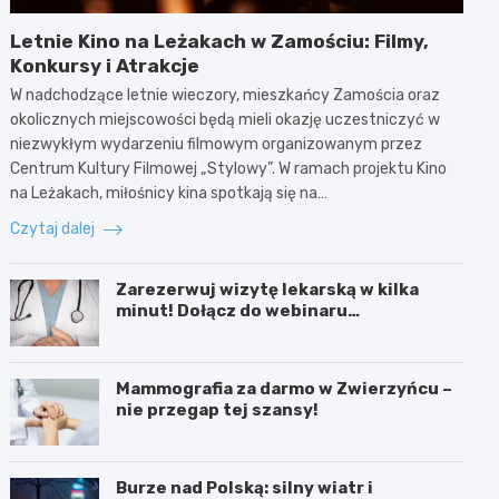
Letnie Kino na Leżakach w Zamościu: Filmy,
Konkursy i Atrakcje
W nadchodzące letnie wieczory, mieszkańcy Zamościa oraz
okolicznych miejscowości będą mieli okazję uczestniczyć w
niezwykłym wydarzeniu filmowym organizowanym przez
Centrum Kultury Filmowej „Stylowy”. W ramach projektu Kino
na Leżakach, miłośnicy kina spotkają się na…
Czytaj dalej
Zarezerwuj wizytę lekarską w kilka
minut! Dołącz do webinaru
Ministerstwa Zdrowia!
Mammografia za darmo w Zwierzyńcu –
nie przegap tej szansy!
Burze nad Polską: silny wiatr i