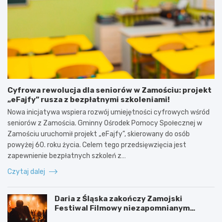
Cyfrowa rewolucja dla seniorów w Zamościu: projekt
„eFajfy” rusza z bezpłatnymi szkoleniami!
Nowa inicjatywa wspiera rozwój umiejętności cyfrowych wśród
seniorów z Zamościa. Gminny Ośrodek Pomocy Społecznej w
Zamościu uruchomił projekt „eFajfy”, skierowany do osób
powyżej 60. roku życia. Celem tego przedsięwzięcia jest
zapewnienie bezpłatnych szkoleń z…
Czytaj dalej
Daria z Śląska zakończy Zamojski
Festiwal Filmowy niezapomnianym
koncertem