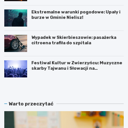
Ekstremalne warunki pogodowe: Upały i
burze w Gminie Nielisz!
Wypadek w Skierbieszowie: pasażerka
citroena trafiła do szpitala
Festiwal Kultur w Zwierzyńcu: Muzyczne
skarby Tajwanu i Słowacji na
wyciągnięcie ręki!
C
D
y
a
f
r
r
i
o
a
Warto przeczytać
w
z
a
Ś
r
l
e
ą
w
s