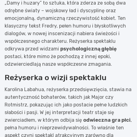
„Damy i huzary” to sztuka, która zderza ze sobą dwa
odrębne światy – wojskowy ład i dyscyplinę oraz
emocjonalną, dynamiczną rzeczywistość kobiet. Ten
klasyczny tekst Fredry, pełen humoru i błyskotliwych
dialogów, w nowej inscenizacji nabiera świeżości i
współczesnego charakteru. Reżyserka spektaklu
odkrywa przed widzami
psychologiczną głębię
postaci, które mimo że pochodzą z innej epoki,
odzwierciedlają nasze współczesne zmagania.
Reżyserka o wizji spektaklu
Karolina Labahua, reżyserka przedsięwzięcia, stawia na
autentyczność bohaterów, takich jak Major czy
Rotmistrz, pokazując ich jako postacie pełne ludzkich
słabości i pasji. W jej interpretacji teatr staje się
zwierciadłem, w którym odbija się
odwieczna gra płci
,
pełna humoru i nieprzewidywalności. To właśnie ten
aspekt czyni spektakl atrakcyjnym zarówno dla