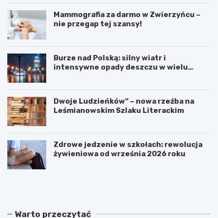
Mammografia za darmo w Zwierzyńcu –
nie przegap tej szansy!
Burze nad Polską: silny wiatr i
intensywne opady deszczu w wielu
regionach
Dwoje Ludzieńków” – nowa rzeźba na
Leśmianowskim Szlaku Literackim
Zdrowe jedzenie w szkołach: rewolucja
żywieniowa od września 2026 roku
Z
M
a
a
r
m
e
m
z
o
Warto przeczytać
e
g