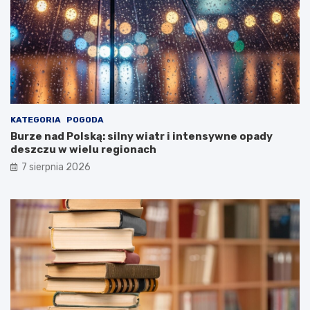
i
n
i
s
t
e
r
s
t
KATEGORIA
POGODA
w
Burze nad Polską: silny wiatr i intensywne opady
a
deszczu w wielu regionach
Z
d
7 sierpnia 2026
r
o
w
i
a
!