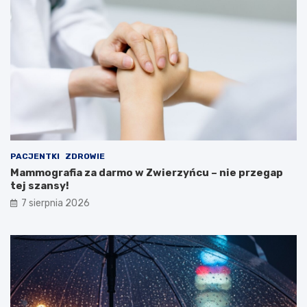
c
r
j
u
e
M
i
n
i
s
t
e
r
s
t
PACJENTKI
ZDROWIE
w
Mammografia za darmo w Zwierzyńcu – nie przegap
a
tej szansy!
Z
d
7 sierpnia 2026
r
o
w
i
a
!