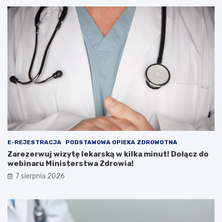
i
l
u
k
:
a
F
m
i
i
l
n
m
u
y
t
,
!
K
D
o
o
n
ł
k
ą
u
c
r
z
E-REJESTRACJA
PODSTAWOWA OPIEKA ZDROWOTNA
s
d
Zarezerwuj wizytę lekarską w kilka minut! Dołącz do
y
o
webinaru Ministerstwa Zdrowia!
i
w
7 sierpnia 2026
A
e
t
b
r
i
a
n
k
a