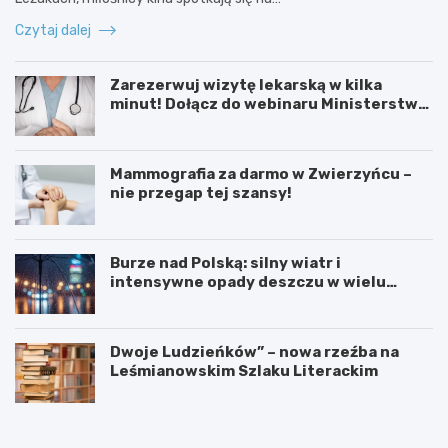
Czytaj dalej
Zarezerwuj wizytę lekarską w kilka
minut! Dołącz do webinaru Ministerstwa
Zdrowia!
Mammografia za darmo w Zwierzyńcu –
nie przegap tej szansy!
Burze nad Polską: silny wiatr i
intensywne opady deszczu w wielu
regionach
Dwoje Ludzieńków” – nowa rzeźba na
Leśmianowskim Szlaku Literackim
L
Z
e
a
t
r