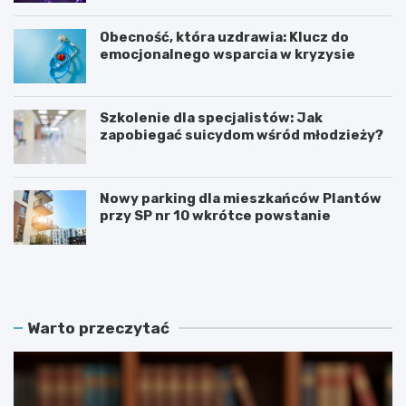
Obecność, która uzdrawia: Klucz do
emocjonalnego wsparcia w kryzysie
Szkolenie dla specjalistów: Jak
zapobiegać suicydom wśród młodzieży?
Nowy parking dla mieszkańców Plantów
przy SP nr 10 wkrótce powstanie
Z
E
a
t
m
n
o
o
ś
W
Warto przeczytać
ć
a
r
k
e
a
k
c
r
j