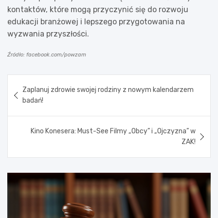
kontaktów, które mogą przyczynić się do rozwoju
edukacji branżowej i lepszego przygotowania na
wyzwania przyszłości.
Źródło: facebook.com/powzam
Nawigacja
Zaplanuj zdrowie swojej rodziny z nowym kalendarzem
wpisu
badań!
Kino Konesera: Must-See Filmy „Obcy” i „Ojczyzna” w
ZAK!