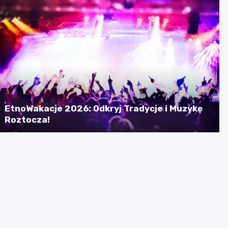
EtnoWakacje 2026: Odkryj Tradycje i Muzykę
Roztocza!