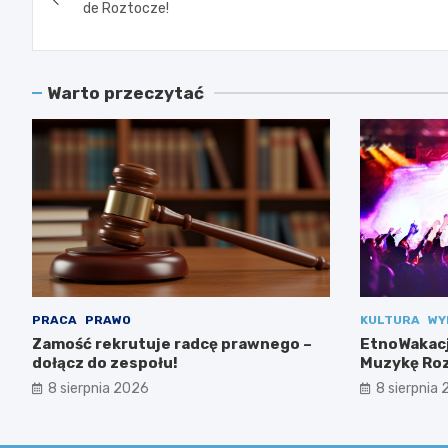
wpisu
de Roztocze!
Warto przeczytać
PRACA
PRAWO
KULTURA
WY
Zamość rekrutuje radcę prawnego –
EtnoWakacj
dołącz do zespołu!
Muzykę Roz
8 sierpnia 2026
8 sierpnia