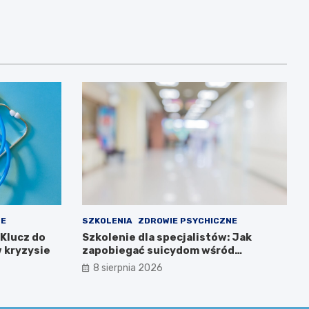
NE
SZKOLENIA
ZDROWIE PSYCHICZNE
 Klucz do
Szkolenie dla specjalistów: Jak
 kryzysie
zapobiegać suicydom wśród
młodzieży?
8 sierpnia 2026