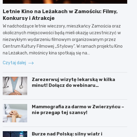
Letnie Kino na Leżakach w Zamościu: Filmy,
Konkursy i Atrakcje
W nadchodzące letnie wieczory, mieszkańcy Zamościa oraz
okolicznych miejscowości będą mieli okazję uczestniczyć w
niezwykłym wydarzeniu filmowym organizowanym przez
Centrum Kultury Filmowej „Stylowy”. W ramach projektu Kino
na Leżakach, miłośnicy kina spotkają się na…
Czytaj dalej
Zarezerwuj wizytę lekarską w kilka
minut! Dołącz do webinaru
Ministerstwa Zdrowia!
Mammografia za darmo w Zwierzyńcu –
nie przegap tej szansy!
Burze nad Polską: silny wiatr i