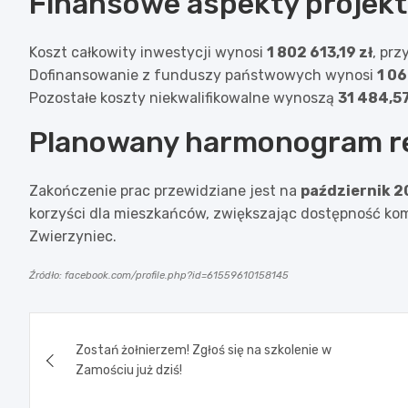
Finansowe aspekty projek
Koszt całkowity inwestycji wynosi
1 802 613,19 zł
, prz
Dofinansowanie z funduszy państwowych wynosi
1 06
Pozostałe koszty niekwalifikowalne wynoszą
31 484,57
Planowany harmonogram rea
Zakończenie prac przewidziane jest na
październik 2
korzyści dla mieszkańców, zwiększając dostępność kom
Zwierzyniec.
Źródło: facebook.com/profile.php?id=61559610158145
Nawigacja
Zostań żołnierzem! Zgłoś się na szkolenie w
wpisu
Zamościu już dziś!