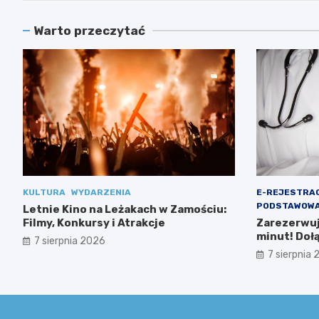
Warto przeczytać
KULTURA
WYDARZENIA
E-REJESTRA
PODSTAWOWA
Letnie Kino na Leżakach w Zamościu:
Filmy, Konkursy i Atrakcje
Zarezerwuj 
minut! Doł
7 sierpnia 2026
Ministerst
7 sierpnia