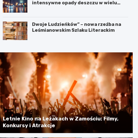
intensywne opady deszczu w wielu
regionach
Dwoje Ludzieńków” – nowa rzeźba na
Leśmianowskim Szlaku Literackim
Letnie Kino na Leżakach w Zamościu: Filmy,
Konkursy i Atrakcje