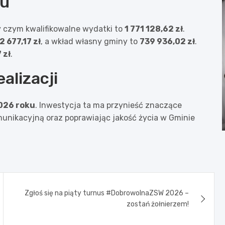
tu
y czym kwalifikowalne wydatki to
1 771 128,62 zł
.
2 677,17 zł
, a wkład własny gminy to
739 936,02 zł
.
 zł
.
lizacji
026 roku
. Inwestycja ta ma przynieść znaczące
unikacyjną oraz poprawiając jakość życia w Gminie
Zgłoś się na piąty turnus #DobrowolnaZSW 2026 –
zostań żołnierzem!