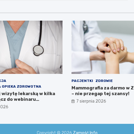
CJA
PACJENTKI
ZDROWIE
 OPIEKA ZDROWOTNA
Mammografia za darmo w 
wizytę lekarską w kilka
– nie przegap tej szansy!
ącz do webinaru
7 sierpnia 2026
wa Zdrowia!
 2026
Copyright © 2026
Zamość Info