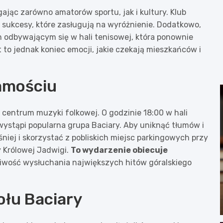
gając zarówno amatorów sportu, jak i kultury. Klub
ukcesy, które zasługują na wyróżnienie. Dodatkowo,
n odbywającym się w hali tenisowej, która ponownie
t to jednak koniec emocji, jakie czekają mieszkańców i
Zamościu
 centrum muzyki folkowej. O godzinie 18:00 w hali
wystąpi popularna grupa Baciary. Aby uniknąć tłumów i
niej i skorzystać z pobliskich miejsc parkingowych przy
y Królowej Jadwigi.
To wydarzenie obiecuje
iwość wysłuchania największych hitów góralskiego
ołu Baciary