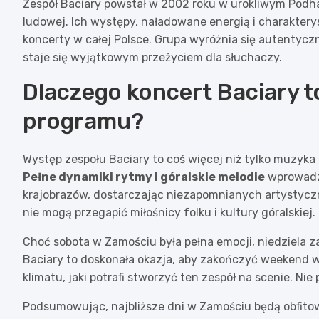
Zespół Baciary powstał w 2002 roku w urokliwym Podha
ludowej. Ich występy, naładowane energią i charakter
koncerty w całej Polsce. Grupa wyróżnia się autentycz
staje się wyjątkowym przeżyciem dla słuchaczy.
Dlaczego koncert Baciary 
programu?
Występ zespołu Baciary to coś więcej niż tylko muzyka 
Pełne dynamiki rytmy i góralskie melodie
wprowadz
krajobrazów, dostarczając niezapomnianych artystycz
nie mogą przegapić miłośnicy folku i kultury góralskiej.
Choć sobota w Zamościu była pełna emocji, niedziela z
Baciary to doskonała okazja, aby zakończyć weekend w
klimatu, jaki potrafi stworzyć ten zespół na scenie. Ni
Podsumowując, najbliższe dni w Zamościu będą obfitowa