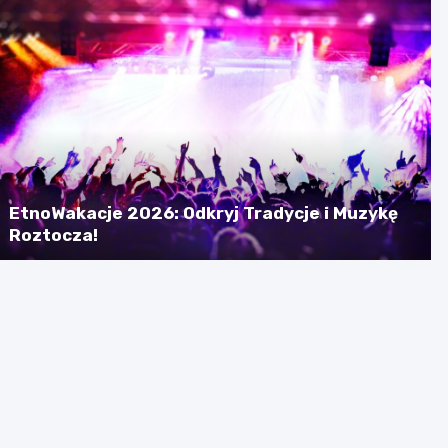
EtnoWakacje 2026: Odkryj Tradycje i Muzykę
Roztocza!