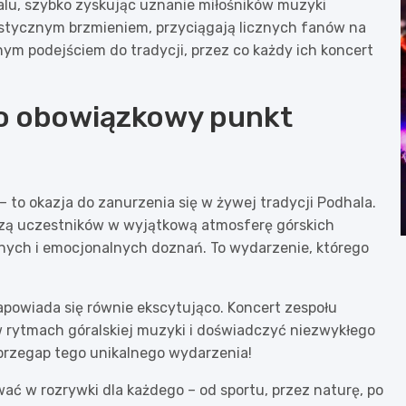
lu, szybko zyskując uznanie miłośników muzyki
ystycznym brzmieniem, przyciągają licznych fanów na
nym podejściem do tradycji, przez co każdy ich koncert
to obowiązkowy punkt
– to okazja do zanurzenia się w żywej tradycji Podhala.
ą uczestników w wyjątkową atmosferę górskich
nych i emocjonalnych doznań. To wydarzenie, którego
apowiada się równie ekscytująco. Koncert zespołu
 rytmach góralskiej muzyki i doświadczyć niezwykłego
e przegap tego unikalnego wydarzenia!
ć w rozrywki dla każdego – od sportu, przez naturę, po