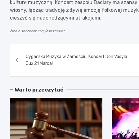
kulturę muzyczną. Koncert zespołu Baciary ma szansę 
wiosny, łącząc tradycję z żywą emocją folkowej muzyki.
cieszyć się nadchodzącymi atrakcjami.
Źródło: facebook.com/osir.zamosc
Nawigacja
Cygańska Muzyka w Zamościu: Koncert Don Vasyla
wpisu
Już 21 Marca!
Warto przeczytać