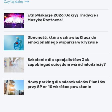
Czytaj dalej
EtnoWakacje 2026: Odkryj Tradycje i
Muzykę Roztocza!
Obecność, która uzdrawia: Klucz do
emocjonalnego wsparcia w kryzysie
Szkolenie dla specjalistów: Jak
zapobiegać suicydom wśród młodzieży?
Nowy parking dla mieszkańców Plantów
przy SP nr 10 wkrótce powstanie
Z
E
a
t
m
n
o
o