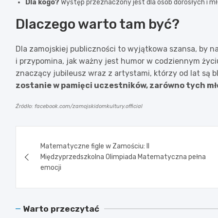
Dla kogo?
Występ przeznaczony jest dla osób dorosłych i mło
Dlaczego warto tam być?
Dla zamojskiej publiczności to wyjątkowa szansa, by n
i przypomina, jak ważny jest humor w codziennym życiu
znaczący jubileusz wraz z artystami, którzy od lat są 
zostanie w pamięci uczestników, zarówno tych mło
Źródło: facebook.com/zamojskidomkultury.official
Nawigacja
Matematyczne figle w Zamościu: II
wpisu
Międzyprzedszkolna Olimpiada Matematyczna pełna
emocji
Warto przeczytać