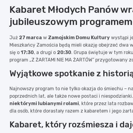
Kabaret Młodych Panów wr
jubileuszowym programem
Już
27 marca
w
Zamojskim Domu Kultury
wystąpi je
Mieszkańcy Zamościa będą mieli okazję obejrzeć dwa 
się o
17:30
, a drugi o
20:30
. Grupa świętuje w tym rok
program „Z ŻARTAMI NIE MA ŻARTÓW” przygotowany zost
Wyjątkowe spotkanie z histori
Najnowszy program to nie tylko okazja do śmiechu – na
poprzednich lat, ale także nowe postaci i niespodziank
niektórymi lubianymi rolami
, które przez lata rozb
dla osób, które dorastały razem z kabaretem i jego żart
Kabaret, który rozśmiesza i da