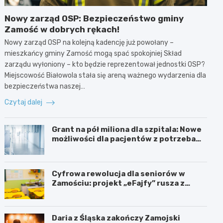
Nowy zarząd OSP: Bezpieczeństwo gminy
Zamość w dobrych rękach!
Nowy zarząd OSP na kolejną kadencję już powołany –
mieszkańcy gminy Zamość mogą spać spokojniej Skład
zarządu wyłoniony – kto będzie reprezentował jednostki OSP?
Miejscowość Białowola stała się areną ważnego wydarzenia dla
bezpieczeństwa naszej…
Czytaj dalej
Grant na pół miliona dla szpitala: Nowe
możliwości dla pacjentów z potrzebami
specjalnymi
Cyfrowa rewolucja dla seniorów w
Zamościu: projekt „eFajfy” rusza z
bezpłatnymi szkoleniami!
Daria z Śląska zakończy Zamojski