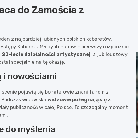
aca do Zamościa z
den z najbardziej lubianych polskich kabaretów.
występy Kabaretu Młodych Panów – pierwszy rozpocznie
u
20-lecie działalności artystycznej
, a jubileuszowy
ał specjalnie na tę okazję.
ą i nowościami
 scenie pojawią się bohaterowie znani fanom z
i. Podczas widowiska
widzowie pożegnają się z
awiały publiczność w całej Polsce. To szczególny moment
ami.
je do myślenia