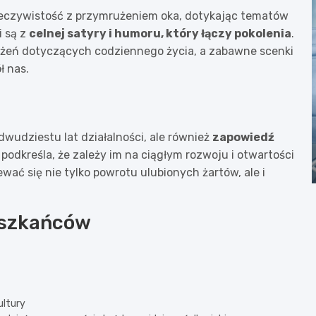
eczywistość z przymrużeniem oka, dotykając tematów
i są z
celnej satyry i humoru, który łączy pokolenia
.
żeń dotyczących codziennego życia, a zabawne scenki
ł nas.
wudziestu lat działalności, ale również
zapowiedź
 podkreśla, że zależy im na ciągłym rozwoju i otwartości
wać się nie tylko powrotu ulubionych żartów, ale i
eszkańców
ultury