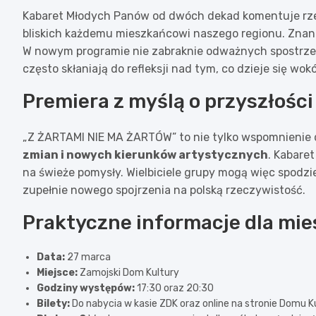
Kabaret Młodych Panów od dwóch dekad komentuje rz
bliskich każdemu mieszkańcowi naszego regionu. Znan
W nowym programie nie zabraknie odważnych spostrze
często skłaniają do refleksji nad tym, co dzieje się wokó
Premiera z myślą o przyszłości
„Z ŻARTAMI NIE MA ŻARTÓW” to nie tylko wspomnienie d
zmian i nowych kierunków artystycznych
. Kabaret
na świeże pomysły. Wielbiciele grupy mogą więc spodzie
zupełnie nowego spojrzenia na polską rzeczywistość.
Praktyczne informacje dla mi
Data:
27 marca
Miejsce:
Zamojski Dom Kultury
Godziny występów:
17:30 oraz 20:30
Bilety:
Do nabycia w kasie ZDK oraz online na stronie Domu K