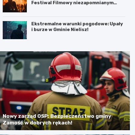
Festiwal Filmowy niezapomnianym
koncertem
Ekstremalne warunki pogodowe: Upały
i burze w Gminie Nielisz!
Nowy zarząd OSP: Bezpieczeństwo gminy
Zamość w dobrych rękach!