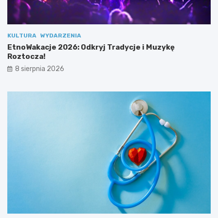
e
o
s
z
p
t
o
o
KULTURA
WYDARZENIA
ł
c
EtnoWakacje 2026: Odkryj Tradycje i Muzykę
u
z
Roztocza!
!
a
8 sierpnia 2026
!