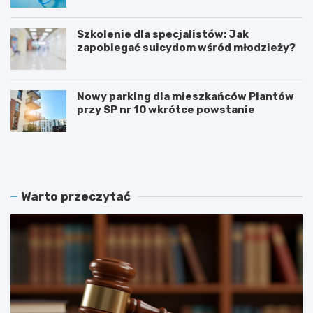
Szkolenie dla specjalistów: Jak
zapobiegać suicydom wśród młodzieży?
Nowy parking dla mieszkańców Plantów
przy SP nr 10 wkrótce powstanie
Z
E
a
t
m
n
o
o
ś
W
Warto przeczytać
ć
a
r
k
e
a
k
c
r
j
u
e
t
2
u
0
j
2