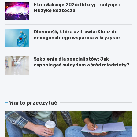
EtnoWakacje 2026: Odkryj Tradycje i
Muzykę Roztocza!
Obecność, która uzdrawia: Klucz do
emocjonalnego wsparcia w kryzysie
Szkolenie dla specjalistów: Jak
zapobiegać suicydom wśród młodzieży?
K
Z
o
a
b
m
i
o
e
ś
Warto przeczytać
t
ć
y
r
w
e
I
k
T
r
:
u