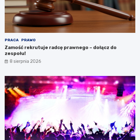
a
d
m
o
i
z
e
e
„
s
C
p
y
o
PRACA
PRAWO
f
ł
Zamość rekrutuje radcę prawnego – dołącz do
r
u
zespołu!
o
!
8 sierpnia 2026
w
e
S
k
r
z
y
d
ł
a
2
.
0
”