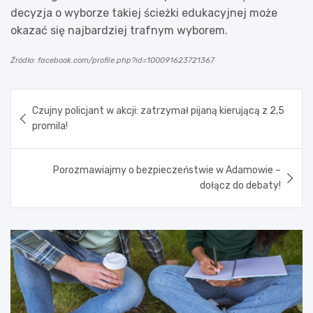
decyzja o wyborze takiej ścieżki edukacyjnej może
okazać się najbardziej trafnym wyborem.
Źródło: facebook.com/profile.php?id=100091623721367
Nawigacja
Czujny policjant w akcji: zatrzymał pijaną kierującą z 2,5
wpisu
promila!
Porozmawiajmy o bezpieczeństwie w Adamowie –
dołącz do debaty!