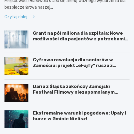
Miejscowość Białowola stała się areną ważnego wydarzenia dla
bezpieczeństwa naszej…
Czytaj dalej
Grant na pół miliona dla szpitala: Nowe
możliwości dla pacjentów z potrzebami
specjalnymi
Cyfrowa rewolucja dla seniorów w
Zamościu: projekt „eFajfy” rusza z
bezpłatnymi szkoleniami!
Daria z Śląska zakończy Zamojski
Festiwal Filmowy niezapomnianym
koncertem
Ekstremalne warunki pogodowe: Upały i
burze w Gminie Nielisz!
N
G
o
r