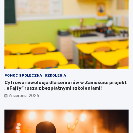
k
j
a
e
c
n
h
t
!
ó
w
z
p
o
t
r
z
e
POMOC SPOŁECZNA
SZKOLENIA
b
Cyfrowa rewolucja dla seniorów w Zamościu: projekt
a
„eFajfy” rusza z bezpłatnymi szkoleniami!
m
i
6 sierpnia 2026
s
p
e
c
j
a