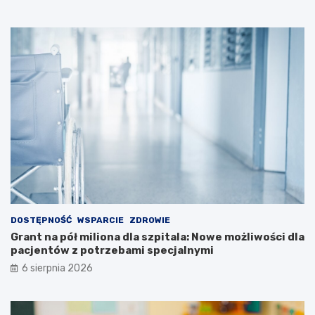
t
a
w
l
o
a
g
:
m
N
i
o
n
w
y
e
Z
m
a
o
m
ż
o
l
ś
i
ć
w
w
o
d
ś
o
c
DOSTĘPNOŚĆ
WSPARCIE
ZDROWIE
b
i
Grant na pół miliona dla szpitala: Nowe możliwości dla
r
d
pacjentów z potrzebami specjalnymi
y
l
6 sierpnia 2026
c
a
h
p
r
a
ę
c