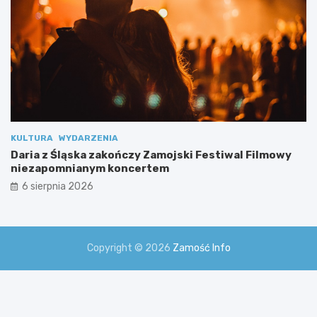
l
n
y
m
i
KULTURA
WYDARZENIA
Daria z Śląska zakończy Zamojski Festiwal Filmowy
niezapomnianym koncertem
6 sierpnia 2026
Copyright © 2026
Zamość Info