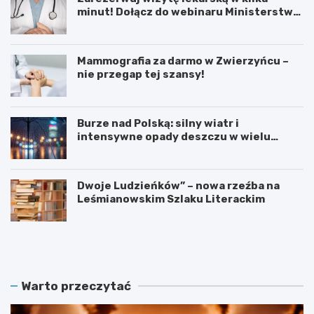
minut! Dołącz do webinaru Ministerstwa
Zdrowia!
Mammografia za darmo w Zwierzyńcu –
nie przegap tej szansy!
Burze nad Polską: silny wiatr i
intensywne opady deszczu w wielu
regionach
Dwoje Ludzieńków” – nowa rzeźba na
Leśmianowskim Szlaku Literackim
L
Z
e
a
t
r
n
e
i
z
Warto przeczytać
e
e
K
r
i
w