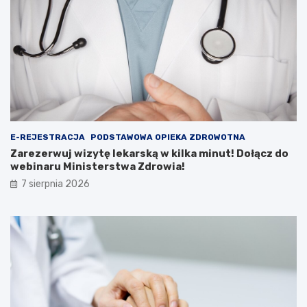
i
i
l
n
m
u
y
t
,
!
K
D
o
o
n
ł
k
ą
u
c
r
z
E-REJESTRACJA
PODSTAWOWA OPIEKA ZDROWOTNA
s
d
Zarezerwuj wizytę lekarską w kilka minut! Dołącz do
y
o
webinaru Ministerstwa Zdrowia!
i
w
7 sierpnia 2026
A
e
t
b
r
i
a
n
k
a
c
r
j
u
e
M
i
n