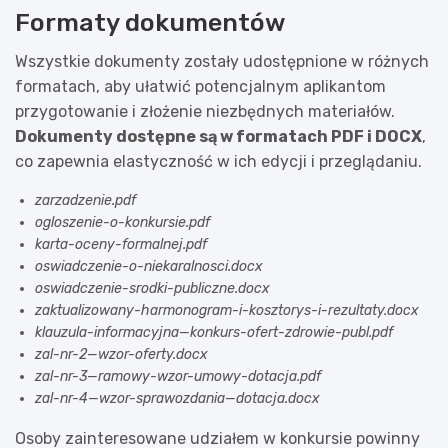
Formaty dokumentów
Wszystkie dokumenty zostały udostępnione w różnych
formatach, aby ułatwić potencjalnym aplikantom
przygotowanie i złożenie niezbędnych materiałów.
Dokumenty dostępne są w formatach PDF i DOCX
,
co zapewnia elastyczność w ich edycji i przeglądaniu.
zarzadzenie.pdf
ogloszenie-o-konkursie.pdf
karta-oceny-formalnej.pdf
oswiadczenie-o-niekaralnosci.docx
oswiadczenie-srodki-publiczne.docx
zaktualizowany-harmonogram-i-kosztorys-i-rezultaty.docx
klauzula-informacyjna—konkurs-ofert-zdrowie-publ.pdf
zal-nr-2—wzor-oferty.docx
zal-nr-3—ramowy-wzor-umowy-dotacja.pdf
zal-nr-4—wzor-sprawozdania—dotacja.docx
Osoby zainteresowane udziałem w konkursie powinny