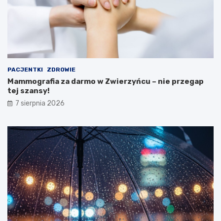
i
s
t
e
r
s
t
PACJENTKI
ZDROWIE
w
Mammografia za darmo w Zwierzyńcu – nie przegap
a
tej szansy!
Z
d
7 sierpnia 2026
r
o
w
i
a
!