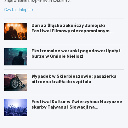
zapewnienie bezpłatnych szkoleń z…
Czytaj dalej
Daria z Śląska zakończy Zamojski
Festiwal Filmowy niezapomnianym
koncertem
Ekstremalne warunki pogodowe: Upały i
burze w Gminie Nielisz!
Wypadek w Skierbieszowie: pasażerka
citroena trafiła do szpitala
Festiwal Kultur w Zwierzyńcu: Muzyczne
skarby Tajwanu i Słowacji na
wyciągnięcie ręki!
C
D
y
a
f
r