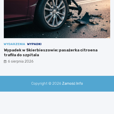
e
n
i
a
m
i
!
WYDARZENIA
WYPADKI
Wypadek w Skierbieszowie: pasażerka citroena
trafiła do szpitala
6 sierpnia 2026
Copyright © 2026
Zamość Info