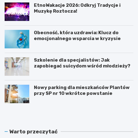
EtnoWakacje 2026: Odkryj Tradycje i
Muzykę Roztocza!
Obecność, która uzdrawia: Klucz do
emocjonalnego wsparcia w kryzysie
Szkolenie dla specjalistów: Jak
zapobiegać suicydom wśród młodzieży?
Nowy parking dla mieszkańców Plantów
przy SP nr 10 wkrótce powstanie
Z
E
a
t
m
n
o
o
ś
W
Warto przeczytać
ć
a
r
k