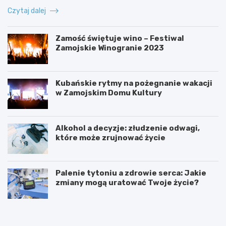
Czytaj dalej
Zamość świętuje wino – Festiwal
Zamojskie Winogranie 2023
Kubańskie rytmy na pożegnanie wakacji
w Zamojskim Domu Kultury
Alkohol a decyzje: złudzenie odwagi,
które może zrujnować życie
Palenie tytoniu a zdrowie serca: Jakie
zmiany mogą uratować Twoje życie?
S
Z
t
a
u
m
l
o