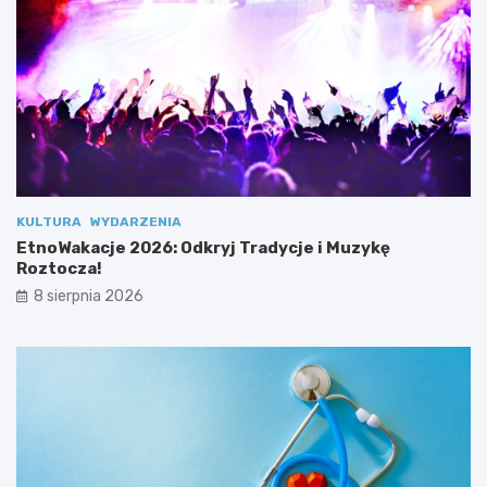
y
d
ł
a
2
.
0
”
KULTURA
WYDARZENIA
EtnoWakacje 2026: Odkryj Tradycje i Muzykę
Roztocza!
8 sierpnia 2026