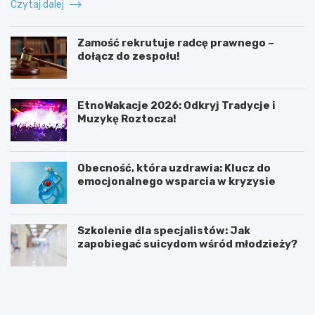
Czytaj dalej
Zamość rekrutuje radcę prawnego –
dołącz do zespołu!
EtnoWakacje 2026: Odkryj Tradycje i
Muzykę Roztocza!
Obecność, która uzdrawia: Klucz do
emocjonalnego wsparcia w kryzysie
Szkolenie dla specjalistów: Jak
zapobiegać suicydom wśród młodzieży?
K
Z
o
a
b
m
i
o