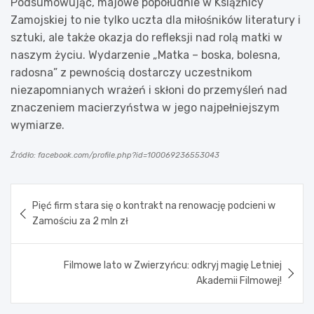
Podsumowując, majowe popołudnie w Książnicy
Zamojskiej to nie tylko uczta dla miłośników literatury i
sztuki, ale także okazja do refleksji nad rolą matki w
naszym życiu. Wydarzenie „Matka – boska, bolesna,
radosna” z pewnością dostarczy uczestnikom
niezapomnianych wrażeń i skłoni do przemyśleń nad
znaczeniem macierzyństwa w jego najpełniejszym
wymiarze.
Źródło: facebook.com/profile.php?id=100069236553043
Nawigacja
Pięć firm stara się o kontrakt na renowację podcieni w
wpisu
Zamościu za 2 mln zł
Filmowe lato w Zwierzyńcu: odkryj magię Letniej
Akademii Filmowej!