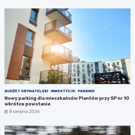
a
l
k
a
z
n
a
t
p
ó
o
w
b
p
i
r
e
z
g
y
a
S
ć
P
s
n
u
r
i
1
c
0
BUDŻET OBYWATELSKI
INWESTYCJE
PARKING
y
w
Nowy parking dla mieszkańców Plantów przy SP nr 10
d
k
wkrótce powstanie
o
r
8 sierpnia 2026
m
ó
w
t
ś
c
r
e