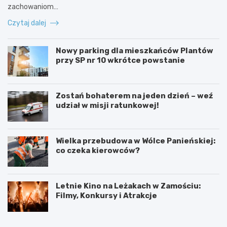
zachowaniom…
Czytaj dalej
Nowy parking dla mieszkańców Plantów
przy SP nr 10 wkrótce powstanie
Zostań bohaterem na jeden dzień – weź
udział w misji ratunkowej!
Wielka przebudowa w Wólce Panieńskiej:
co czeka kierowców?
Letnie Kino na Leżakach w Zamościu:
Filmy, Konkursy i Atrakcje
S
N
z
o