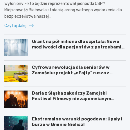
wyłoniony – kto będzie reprezentował jednostki OSP?
Miejscowość Białowola stała się areną ważnego wydarzenia dla
bezpieczeństwa naszej…
Czytaj dalej
Grant na pół miliona dla szpitala: Nowe
możliwości dla pacjentów z potrzebami
specjalnymi
Cyfrowa rewolucja dla seniorów w
Zamościu: projekt „eFajfy” rusza z
bezpłatnymi szkoleniami!
Daria z Śląska zakończy Zamojski
Festiwal Filmowy niezapomnianym
koncertem
Ekstremalne warunki pogodowe: Upały i
burze w Gminie Nielisz!