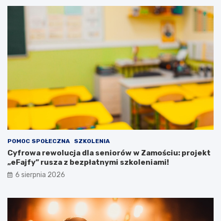
r
a
ę
c
k
j
a
e
c
n
h
t
!
ó
w
z
p
o
t
r
z
e
POMOC SPOŁECZNA
SZKOLENIA
b
Cyfrowa rewolucja dla seniorów w Zamościu: projekt
a
„eFajfy” rusza z bezpłatnymi szkoleniami!
m
i
6 sierpnia 2026
s
p
e
c
j