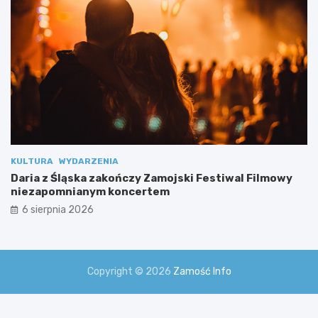
a
l
n
y
m
i
KULTURA
WYDARZENIA
Daria z Śląska zakończy Zamojski Festiwal Filmowy
niezapomnianym koncertem
6 sierpnia 2026
Copyright © 2026
Zamość Info