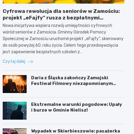
Cyfrowa rewolucja dla seniorów w Zamościu:
projekt „eFajfy” rusza z bezpłatnymi
szkoleniami!
Nowa inicjatywa wspiera rozwój umiejętności cyfrowych
wśród seniorów z Zamościa. Gminny Ośrodek Pomocy
Społecznej w Zamościu uruchomił projekt „eFajfy”, skierowany
do osób powyżej 60. roku życia. Celem tego przedsięwzięcia
jest zapewnienie bezpłatnych szkoleń z…
Czytaj dalej
Daria z Śląska zakończy Zamojski
Festiwal Filmowy niezapomnianym
koncertem
Ekstremalne warunki pogodowe: Upały
i burze w Gminie Nielisz!
Wypadek w Skierbieszowie: pasażerka