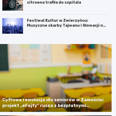
citroena trafiła do szpitala
Festiwal Kultur w Zwierzyńcu:
Muzyczne skarby Tajwanu i Słowacji na
wyciągnięcie ręki!
Cyfrowa rewolucja dla seniorów w Zamościu:
projekt „eFajfy” rusza z bezpłatnymi
szkoleniami!