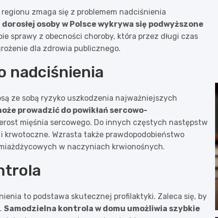
 regionu zmaga się z problemem nadciśnienia
j dorosłej osoby w Polsce wykrywa się podwyższone
obie sprawy z obecności choroby, która przez długi czas
ożenie dla zdrowia publicznego.
 nadciśnienia
iosą ze sobą ryzyko uszkodzenia najważniejszych
może prowadzić do powikłań sercowo-
rzerost mięśnia sercowego. Do innych częstych następstw
k i krwotoczne. Wzrasta także prawdopodobieństwo
n miażdżycowych w naczyniach krwionośnych.
ntrola
nienia to podstawa skutecznej profilaktyki. Zaleca się, by
h.
Samodzielna kontrola w domu umożliwia szybkie