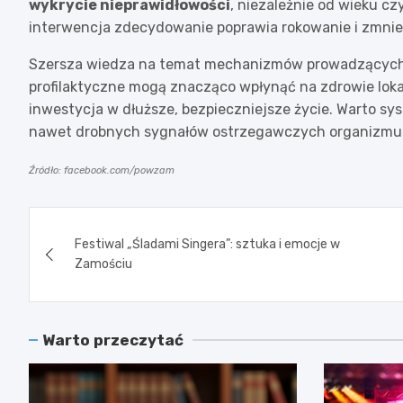
wykrycie nieprawidłowości
, niezależnie od wieku 
interwencja zdecydowanie poprawia rokowanie i zmniej
Szersza wiedza na temat mechanizmów prowadzących d
profilaktyczne mogą znacząco wpłynąć na zdrowie lokal
inwestycja w dłuższe, bezpieczniejsze życie. Warto sy
nawet drobnych sygnałów ostrzegawczych organizmu
Źródło: facebook.com/powzam
Nawigacja
Festiwal „Śladami Singera”: sztuka i emocje w
wpisu
Zamościu
Warto przeczytać