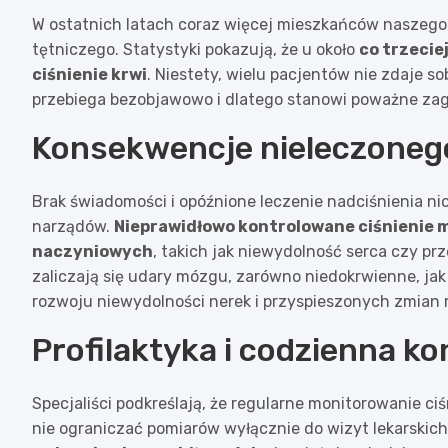
W ostatnich latach coraz więcej mieszkańców naszego
tętniczego. Statystyki pokazują, że u około
co trzecie
ciśnienie krwi
. Niestety, wielu pacjentów nie zdaje s
przebiega bezobjawowo i dlatego stanowi poważne zagr
Konsekwencje nieleczonego
Brak świadomości i opóźnione leczenie nadciśnienia n
narządów.
Nieprawidłowo kontrolowane ciśnienie 
naczyniowych
, takich jak niewydolność serca czy p
zaliczają się udary mózgu, zarówno niedokrwienne, ja
rozwoju niewydolności nerek i przyspieszonych zmia
Profilaktyka i codzienna ko
Specjaliści podkreślają, że regularne monitorowanie ciś
nie ograniczać pomiarów wyłącznie do wizyt lekarskic