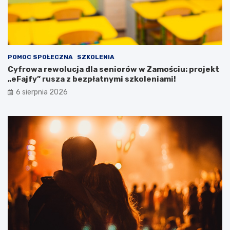
p
o
t
r
z
e
POMOC SPOŁECZNA
SZKOLENIA
b
Cyfrowa rewolucja dla seniorów w Zamościu: projekt
a
„eFajfy” rusza z bezpłatnymi szkoleniami!
m
i
6 sierpnia 2026
s
p
e
c
j
a
l
n
y
m
i