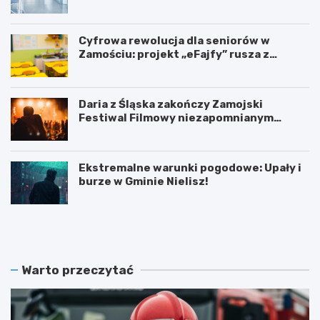
specjalnymi
Cyfrowa rewolucja dla seniorów w
Zamościu: projekt „eFajfy” rusza z
bezpłatnymi szkoleniami!
Daria z Śląska zakończy Zamojski
Festiwal Filmowy niezapomnianym
koncertem
Ekstremalne warunki pogodowe: Upały i
burze w Gminie Nielisz!
N
G
o
r
w
a
y
n
z
t
Warto przeczytać
a
n
r
a
z
p
ą
ó