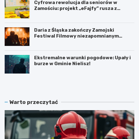
Cyfrowa rewolucja dla seniorów w
Zamościu: projekt „eFajfy” rusza z
bezpłatnymi szkoleniami!
Daria z Śląska zakończy Zamojski
Festiwal Filmowy niezapomnianym
koncertem
Ekstremalne warunki pogodowe: Upały i
burze w Gminie Nielisz!
N
G
o
r
w
a
y
n
z
t
Warto przeczytać
a
n
r
a
z
p
ą
ó
d
ł
O
m
S
i