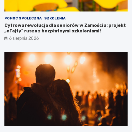
r
z
e
POMOC SPOŁECZNA
SZKOLENIA
b
Cyfrowa rewolucja dla seniorów w Zamościu: projekt
a
„eFajfy” rusza z bezpłatnymi szkoleniami!
m
i
6 sierpnia 2026
s
p
e
c
j
a
l
n
y
m
i