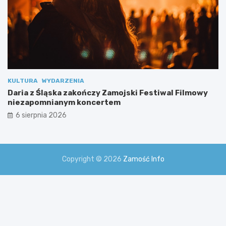
y
m
i
KULTURA
WYDARZENIA
Daria z Śląska zakończy Zamojski Festiwal Filmowy
niezapomnianym koncertem
6 sierpnia 2026
Copyright © 2026
Zamość Info