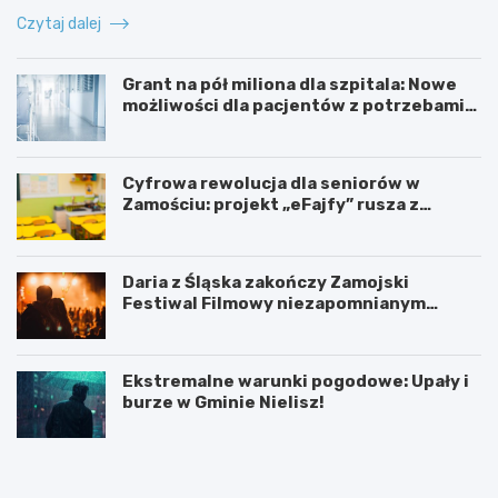
Czytaj dalej
Grant na pół miliona dla szpitala: Nowe
możliwości dla pacjentów z potrzebami
specjalnymi
Cyfrowa rewolucja dla seniorów w
Zamościu: projekt „eFajfy” rusza z
bezpłatnymi szkoleniami!
Daria z Śląska zakończy Zamojski
Festiwal Filmowy niezapomnianym
koncertem
Ekstremalne warunki pogodowe: Upały i
burze w Gminie Nielisz!
N
G
o
r
w
a
y
n