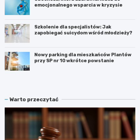
emocjonalnego wsparcia w kryzysie
Szkolenie dla specjalistów: Jak
zapobiegać suicydom wśród młodzieży?
Nowy parking dla mieszkańców Plantów
przy SP nr 10 wkrótce powstanie
Z
E
a
t
m
n
o
o
ś
W
Warto przeczytać
ć
a
r
k
e
a
k
c
r
j
u
e
t
2