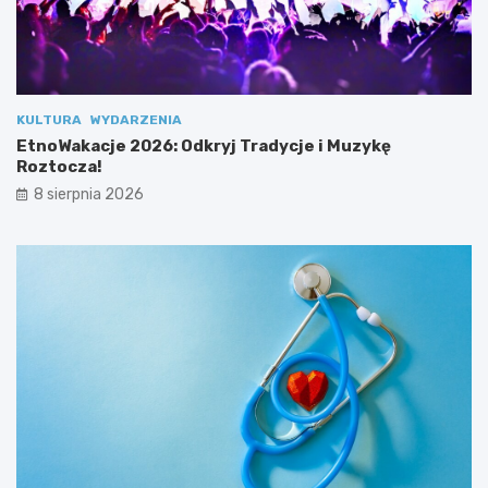
o
ę
z
R
e
o
s
z
p
t
o
o
KULTURA
WYDARZENIA
ł
c
EtnoWakacje 2026: Odkryj Tradycje i Muzykę
u
z
Roztocza!
!
a
8 sierpnia 2026
!