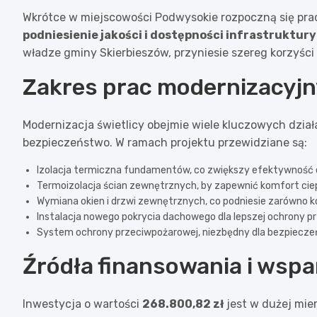
Wkrótce w miejscowości Podwysokie rozpoczną się prac
podniesienie jakości i dostępności infrastruktury
władze gminy Skierbieszów, przyniesie szereg korzyści 
Zakres prac modernizacyj
Modernizacja świetlicy obejmie wiele kluczowych dział
bezpieczeństwo. W ramach projektu przewidziane są:
Izolacja termiczna fundamentów, co zwiększy efektywność
Termoizolacja ścian zewnętrznych, by zapewnić komfort ciep
Wymiana okien i drzwi zewnętrznych, co podniesie zarówno k
Instalacja nowego pokrycia dachowego dla lepszej ochrony 
System ochrony przeciwpożarowej, niezbędny dla bezpiecz
Źródła finansowania i wspa
Inwestycja o wartości
268.800,82 zł
jest w dużej mie