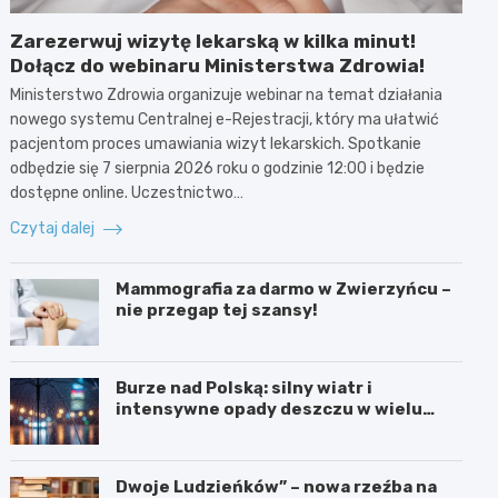
Zarezerwuj wizytę lekarską w kilka minut!
Dołącz do webinaru Ministerstwa Zdrowia!
Ministerstwo Zdrowia organizuje webinar na temat działania
nowego systemu Centralnej e-Rejestracji, który ma ułatwić
pacjentom proces umawiania wizyt lekarskich. Spotkanie
odbędzie się 7 sierpnia 2026 roku o godzinie 12:00 i będzie
dostępne online. Uczestnictwo…
Czytaj dalej
Mammografia za darmo w Zwierzyńcu –
nie przegap tej szansy!
Burze nad Polską: silny wiatr i
intensywne opady deszczu w wielu
regionach
Dwoje Ludzieńków” – nowa rzeźba na