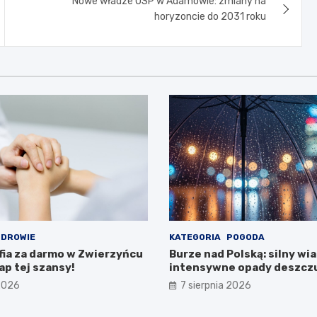
Nowe władze OSP w Adamowie: zmiany na
horyzoncie do 2031 roku
DROWIE
KATEGORIA
POGODA
a za darmo w Zwierzyńcu
Burze nad Polską: silny wiat
ap tej szansy!
intensywne opady deszczu
regionach
 2026
7 sierpnia 2026