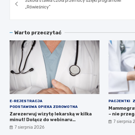
Szkoła stawia czoła przemocy dzięki programowi
wpisu
„Rówieśnicy”
Warto przeczytać
E-REJESTRACJA
PACJENTKI
Z
PODSTAWOWA OPIEKA ZDROWOTNA
Mammografi
Zarezerwuj wizytę lekarską w kilka
– nie przeg
minut! Dołącz do webinaru
7 sierpnia
Ministerstwa Zdrowia!
7 sierpnia 2026