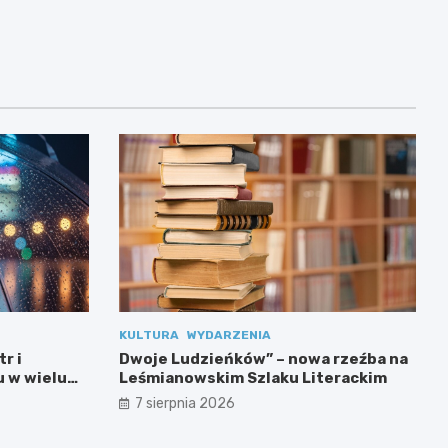
KULTURA
WYDARZENIA
r i
Dwoje Ludzieńków” – nowa rzeźba na
 w wielu
Leśmianowskim Szlaku Literackim
7 sierpnia 2026